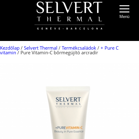
Menü
Kezdőlap
/
Selvert Thermal
/
Termékcsaládok
/
+ Pure C
vitamin
/ Pure Vitamin-C bőrmegújító arcradír