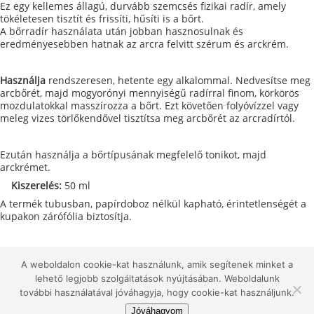
Ez egy kellemes állagú, durvább szemcsés fizikai radír, amely
tökéletesen tisztít és frissíti, hűsíti is a bőrt.
A bőrradír használata után jobban hasznosulnak és
eredményesebben hatnak az arcra felvitt szérum és arckrém.
Használja
rendszeresen, hetente egy alkalommal. Nedvesítse meg
arcbőrét, majd mogyorónyi mennyiségű radírral finom, körkörös
mozdulatokkal masszírozza a bőrt. Ezt követően folyóvízzel vagy
meleg vizes törlőkendővel tisztítsa meg arcbőrét az arcradírtól.
Ezután használja a bőrtípusának megfelelő tonikot, majd
arckrémet.
Kiszerelés:
50 ml
A termék tubusban, papírdoboz nélkül kapható, érintetlenségét a
kupakon zárófólia biztosítja.
A weboldalon cookie-kat használunk, amik segítenek minket a
Copyright © 2026, Selvert Thermal
Főoldal
lehető legjobb szolgáltatások nyújtásában. Weboldalunk
további használatával jóváhagyja, hogy cookie-kat használjunk.
Jóváhagyom