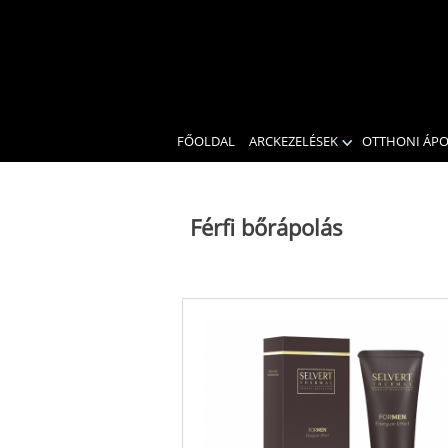
FŐOLDAL
ARCKEZELÉSEK
OTTHONI ÁP
Férfi bőrápolás