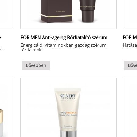
e
FOR MEN Anti-ageing Bőrfiatalító szérum
FOR ME
Energizáló, vitaminokban gazdag szérum
Hatásár
et
férfiaknak.
Bővebben
Bőv