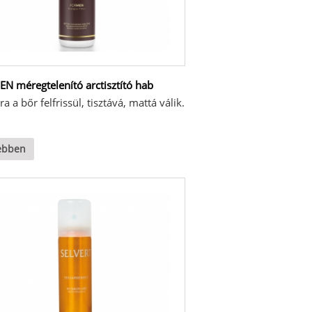
N méregtelenító arctisztító hab
a a bőr felfrissül, tisztává, mattá válik.
ebben