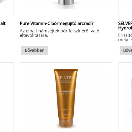
ált
Pure Vitamin-C bőrmegújító arcradír
SELVE
Hydrof
Az elhalt hámsejtek bőr felszínéről való
eltávolítására.
Frissít
mely e
Bővebben
Bőv