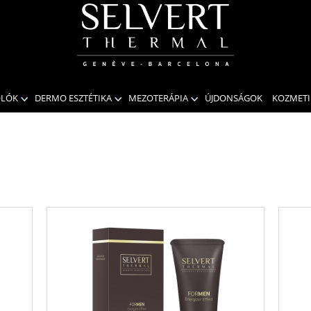
OLÓK
DERMO ESZTÉTIKA
MEZOTERÁPIA
ÚJDONSÁGOK
KOZMET