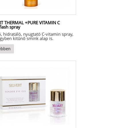
RT THERMAL +PURE VITAMIN C
lash spray
ő, hidratáló, nyugtató C-vitamin spray,
gyben kitűnő smink alap is.
ebben