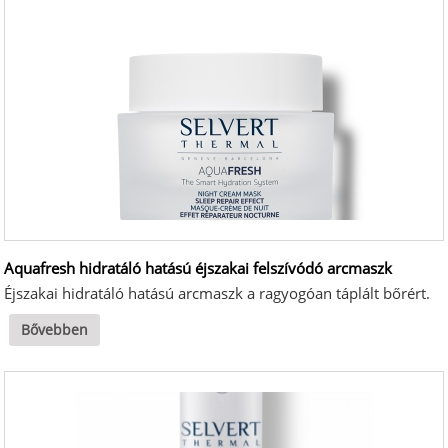
Aquafresh hidratáló hatású éjszakai felszívódó arcmaszk
Éjszakai hidratáló hatású arcmaszk a ragyogóan táplált bőrért.
Bővebben