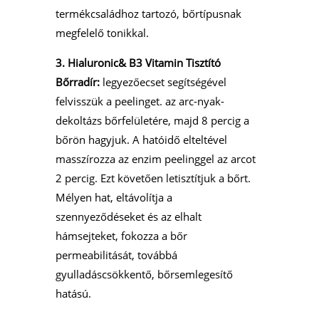
termékcsaládhoz tartozó, bőrtípusnak
megfelelő tonikkal.
3. Hialuronic& B3 Vitamin Tisztító
Bőrradír:
legyezőecset segítségével
felvisszük a peelinget. az arc-nyak-
dekoltázs bőrfelületére, majd 8 percig a
bőrön hagyjuk. A hatóidő elteltével
masszírozza az enzim peelinggel az arcot
2 percig. Ezt követően letisztítjuk a bőrt.
Mélyen hat, eltávolítja a
szennyeződéseket és az elhalt
hámsejteket, fokozza a bőr
permeabilitását, továbbá
gyulladáscsökkentő, bőrsemlegesítő
hatású.