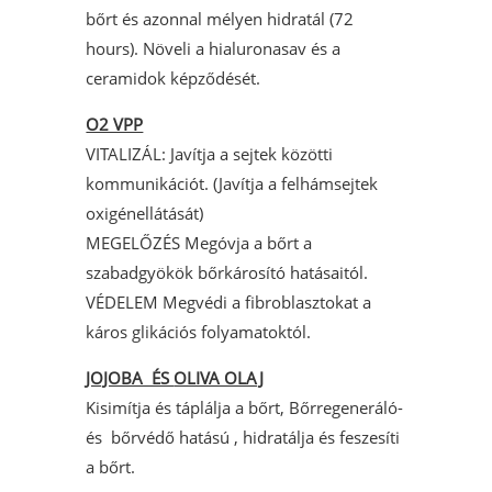
bőrt és azonnal mélyen hidratál (72
hours). Növeli a hialuronasav és a
ceramidok képződését.
O2 VPP
VITALIZÁL: Javítja a sejtek közötti
kommunikációt. (Javítja a felhámsejtek
oxigénellátását)
MEGELŐZÉS Megóvja a bőrt a
szabadgyökök bőrkárosító hatásaitól.
VÉDELEM Megvédi a fibroblasztokat a
káros glikációs folyamatoktól.
JOJOBA ÉS
OLIVA OLAJ
Kisimítja és táplálja a bőrt, Bőrregeneráló-
és bőrvédő hatású , hidratálja és feszesíti
a bőrt.