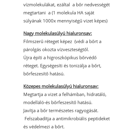
vízmolekulákat, ezáltal a bőr nedvességét
megtartani a (1 molekula HA saját
súlyának 1000x mennyiségű vizet képes)
Nagy molekulasúlyú hialuronsav:
Filmszerű réteget képez (védi a bőrt a
párolgás okozta vízveszteségtől.
Újra építi a higroszkópikus bőrvédő
réteget. Egységesíti és tonizálja a bőrt,
bőrfeszesítő hatású.
Közepes molekulasúlyú hialuronsav:
Megtartja a vizet a felhámban, hidratáló,
modelláló-és bőrfeszesítő hatású.
Javítja a bőr természetes ragyogását.
Felszabadítja a antimikrobiális peptideket
és védelmezi a bőrt.