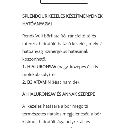
SPLENDOUR KEZELÉS KÉSZÍTMÉNYEINEK
HATÓANYAGAI
Rendkívüli bőrfiatalító, ráncfeltöltő és
intenzív hidratáló hatású kezelés, mely 2
hatóanyag szinergikus hatásának
köszönhető.
1.
HIALURONSAV
(nagy, közepes és kis
molekulasúly) és
2.
B3 VITAMIN
(Niacinamide).
A HIALURONSAV ÉS ANNAK SZEREPE
A kezelés hatására a bőr megőrzi
természetes fiatalos megjelenését, a bőr
kisimul, hidratáltsága helyre áll és