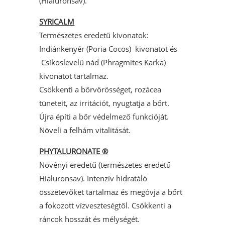
(Hialuronsav).
SYRICALM
Természetes eredetű kivonatok:
Indiánkenyér (Poria Cocos) kivonatot és
Csíkoslevelű nád (Phragmites Karka)
kivonatot tartalmaz.
Csökkenti a bőrvörösséget, rozácea
tüneteit, az irritációt, nyugtatja a bőrt.
Újra építi a bőr védelmező funkcióját.
Növeli a felhám vitalitását.
PHYTALURONATE ®
Növényi eredetű (természetes eredetű
Hialuronsav). Intenzív hidratáló
összetevőket tartalmaz és megóvja a bőrt
a fokozott vízveszteségtől. Csökkenti a
ráncok hosszát és mélységét.