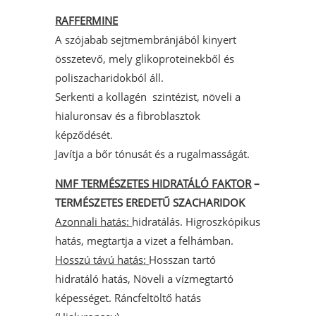
RAFFERMINE
A szójabab sejtmembránjából kinyert
összetevő, mely glikoproteinekből és
poliszacharidokból áll.
Serkenti a kollagén szintézist, növeli a
hialuronsav és a fibroblasztok
képződését.
Javítja a bőr tónusát és a rugalmasságát.
NMF TERMÉSZETES HIDRATÁLÓ FAKTOR
–
TERMÉSZETES EREDETŰ SZACHARIDOK
Azonnali hatás
:
hidratálás. Higroszkópikus
hatás, megtartja a vizet a felhámban.
Hosszú távú hatás
:
Hosszan tartó
hidratáló hatás, Növeli a vízmegtartó
képességet. Ráncfeltöltő hatás