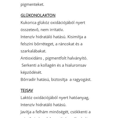
pigmenteket.
GLÜK
ONOLAKTON
Kukorica glükóz oxidációjából nyert
összetevő, nem irritatív.
Intenzív hidratáló hatású. Kisimítja a
felszíni bőrréteget, a ráncokat és a
szarkalábakat.
Antioxidáns , pigmentfolt halványító.
Serkenti a kollagén és a hialuronsav
képződését.
Bőrradír hatású, biztosítja a ragyogást.
TEJSAV
Laktóz oxidációjából nyert hatóanyag,
Intenzív hidratáló hatású.
Javítja a felhám minőségét, csökkenti a