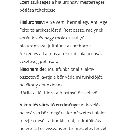
Ezért szükséges a hialuronsav mesterséges
pótlása feltöltéssel.
Hialuronsav:
A Selvert Thermal egy Anti Age
Feltöltő arckezelést állított össze, melynek
során kis-és nagy molekulasúlyú
hialuronsavat juttatunk az arcbőrbe.
A kezelés alkalmas a fokozott hialuronsav
veszteség pótlására.
Niacinamide:
Multifunkcionális, aktív
összetevő javítja a bőr védelmi funkcióját,
hatékony antioxidáns.
Bőrfiatalító, hidratáló hatású összetevő.
A kezelés várható eredménye:
A kezelés
hatására a bőr megőrzi természetes fiatalos
megjelenését, a bőr kisimul, hidratáltsága
helyre áll és visszanyeri természetes fényét.