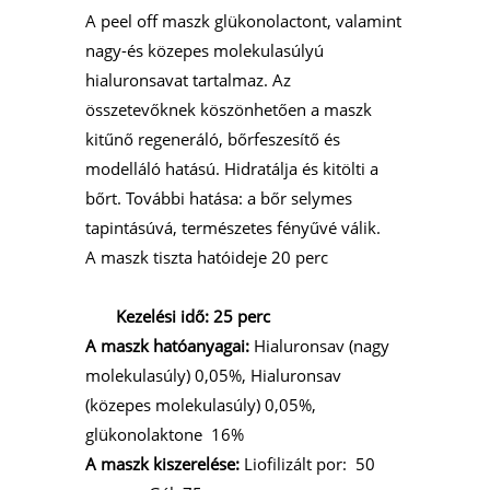
A peel off maszk glükonolactont, valamint
nagy-és közepes molekulasúlyú
hialuronsavat tartalmaz. Az
összetevőknek köszönhetően a maszk
kitűnő regeneráló, bőrfeszesítő és
modelláló hatású. Hidratálja és kitölti a
bőrt. További hatása: a bőr selymes
tapintásúvá, természetes fényűvé válik.
A maszk tiszta hatóideje 20 perc
Kezelési idő: 25 perc
A maszk hatóanyagai:
Hialuronsav (nagy
molekulasúly) 0,05%, Hialuronsav
(közepes molekulasúly) 0,05%,
glükonolaktone 16%
A maszk kiszerelése:
Liofilizált por: 50