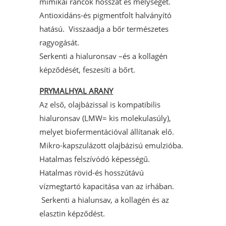
mimikai ráncok hosszát és mélységét.
Antioxidáns-és pigmentfolt halványító
hatású. Visszaadja a bőr természetes
ragyogását.
Serkenti a hialuronsav –és a kollagén
képződését, feszesíti a bőrt.
PRYMALHYAL ARANY
Az első, olajbázissal is kompatibilis
hialuronsav (LMW= kis molekulasúly),
melyet biofermentációval állítanak elő.
Mikro-kapszulázott olajbázisú emulzióba.
Hatalmas felszívódó képességű.
Hatalmas rövid-és hosszútávú
vízmegtartó kapacitása van az irhában.
Serkenti a hialunsav, a kollagén és az
elasztin képződést.