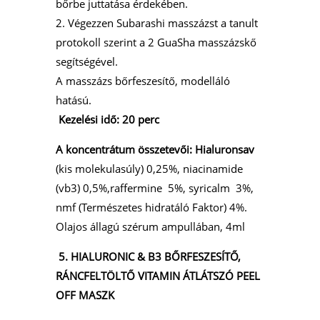
bőrbe juttatása érdekében.
2. Végezzen Subarashi masszázst a tanult
protokoll szerint a 2 GuaSha masszázskő
segítségével.
A masszázs bőrfeszesítő, modelláló
hatású.
Kezelési idő: 20 perc
A koncentrátum összetevői: Hialuronsav
(kis molekulasúly) 0,25%, niacinamide
(vb3) 0,5%,raffermine 5%, syricalm 3%,
nmf (Természetes hidratáló Faktor) 4%.
Olajos állagú szérum ampullában, 4ml
5.
HIALURONIC & B3
BŐRFESZESÍTŐ,
RÁNCFELTÖLTŐ
VITAMIN ÁTLÁTSZÓ PEEL
OFF MASZK