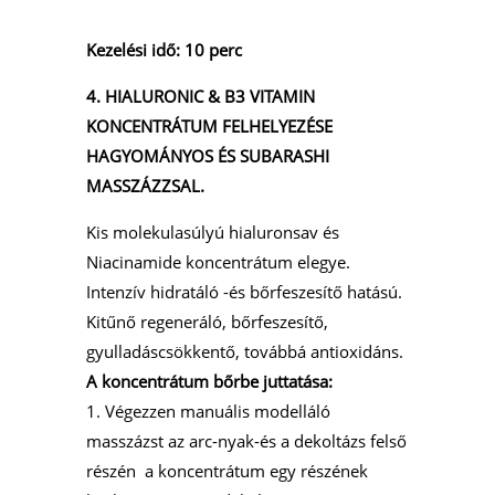
Kezelési idő: 10 perc
4. HIALURONIC & B3 VITAMIN
KONCENTRÁTUM FELHELYEZÉSE
HAGYOMÁNYOS ÉS SUBARASHI
MASSZÁZZSAL.
Kis molekulasúlyú hialuronsav és
Niacinamide koncentrátum elegye.
Intenzív hidratáló -és bőrfeszesítő hatású.
Kitűnő regeneráló, bőrfeszesítő,
gyulladáscsökkentő, továbbá antioxidáns.
A koncentrátum bőrbe juttatása:
1. Végezzen manuális modelláló
masszázst az arc-nyak-és a dekoltázs felső
részén a koncentrátum egy részének