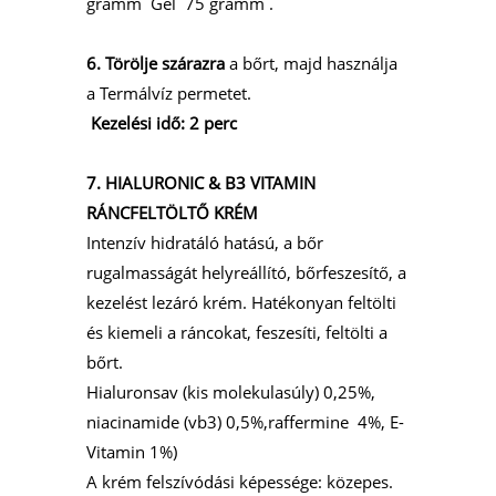
gramm Gél 75 gramm .
6. Törölje szárazra
a bőrt, majd használja
a Termálvíz permetet.
Kezelési idő: 2 perc
7. HIALURONIC & B3 VITAMIN
RÁNCFELTÖLTŐ KRÉM
Intenzív hidratáló hatású, a bőr
rugalmasságát helyreállító, bőrfeszesítő, a
kezelést lezáró krém. Hatékonyan feltölti
és kiemeli a ráncokat, feszesíti, feltölti a
bőrt.
Hialuronsav (kis molekulasúly) 0,25%,
niacinamide (vb3) 0,5%,raffermine 4%, E-
Vitamin 1%)
A krém felszívódási képessége: közepes.