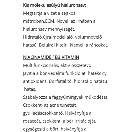
Kis molekulasúlyú hialuronsav:
Megtartja a vizet a sejtközi
mátrixban.ECM, Növeli az irhában a
hialuronsav mennyiségét.
Hidratáló,újra-modelláló, volumnövelő
hatású, Belülről kitölti, kiemeli a ráncokat.
NIACINAMIDE ( B3
VITAMIN
Multifunkcionális, aktív összetevő
Javítja a bőr védelmi funkcióját, hatékony
antioxidáns, Bőrfiatalító, hidratáló hatású
hatás.
Szabályozza a faggyúmirigyek működését.
Csökkenti az acne tüneteit,
gyulladáscsökkentő. Halványítja a
rosaceát, csökkenti a bőr irritációját,
egységesíti a bőrt, halványítja a