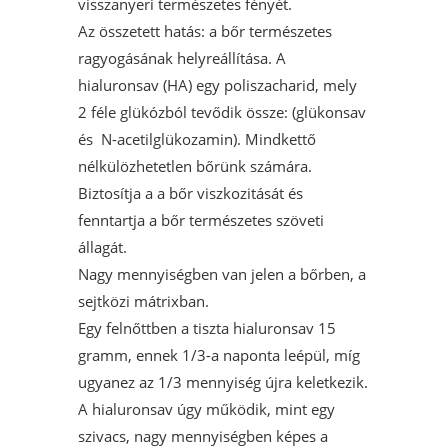
visszanyeri természetes fényét.
Az összetett hatás: a bőr természetes
ragyogásának helyreállítása. A
hialuronsav (HA) egy poliszacharid, mely
2 féle glükózból tevődik össze: (glükonsav
és N-acetilglükozamin). Mindkettő
nélkülözhetetlen bőrünk számára.
Biztosítja a a bőr viszkozitását és
fenntartja a bőr természetes szöveti
állagát.
Nagy mennyiségben van jelen a bőrben, a
sejtközi mátrixban.
Egy felnőttben a tiszta hialuronsav 15
gramm, ennek 1/3-a naponta leépül, míg
ugyanez az 1/3 mennyiség újra keletkezik.
A hialuronsav úgy működik, mint egy
szivacs, nagy mennyiségben képes a