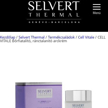
Menü
Kezdőlap
/
Selvert Thermal
/
Termékcsaládok
/
Cell Vitale
/ CELL
VITALE Bőrfiatalító, ránctalanító arckrém