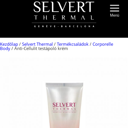
Menü
Kezdőlap
/
Selvert Thermal
/
Termékcsaládok
/
Corporelle
Body
/ Anti-Cellulit testápoló krém