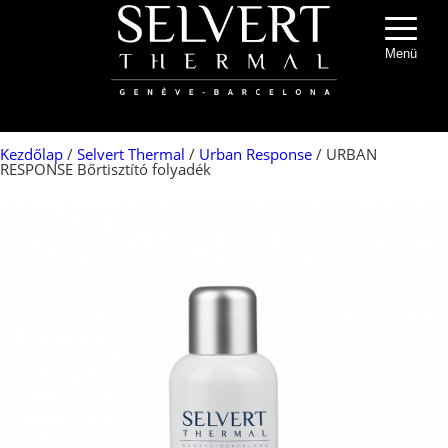
Menü
Kezdőlap
/
Selvert Thermal
/
Urban Response
/ URBAN
RESPONSE Bőrtisztító folyadék