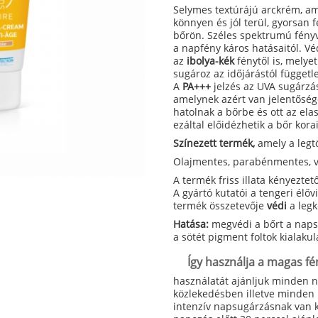
Selymes textúrájú arckrém, am
könnyen és jól terül, gyorsan 
bőrön. Széles spektrumú fényv
a napfény káros hatásaitól. V
az
ibolya-kék
fénytől is, melye
sugároz az időjárástól függetle
A
PA
+++
jelzés az UVA sugárzá
amelynek azért van jelentősé
hatolnak a bőrbe és ott az elas
ezáltal előidézhetik a bőr kor
Színezett termék,
amely a legt
Olajmentes, parabénmentes, ví
A termék friss illata kényezte
A gyártó kutatói a tengeri élő
termék összetevője
védi
a leg
Hatása:
megvédi a bőrt a naps
a sötét pigment foltok kialakulá
Így használja a magas f
használatát ajánljuk minden n
közlekedésben illetve minden 
intenzív napsugárzásnak van ki