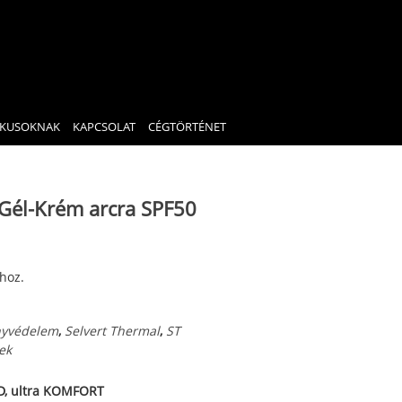
IKUSOKNAK
KAPCSOLAT
CÉGTÖRTÉNET
 Gél-Krém arcra SPF50
hoz.
nyvédelem
,
Selvert Thermal
,
ST
ek
D, ultra KOMFORT