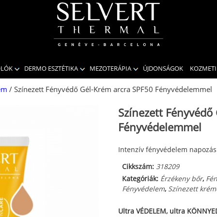
OLÓK
DERMO ESZTÉTIKA
MEZOTERÁPIA
ÚJDONSÁGOK
KOZMET
em
/ Színezett Fényvédő Gél-Krém arcra SPF50 Fényvédelemmel
Színezett Fényvédő
Fényvédelemmel
Intenzív fényvédelem napozás
Cikkszám:
318209
Kategóriák:
Érzékeny bőr
,
Fé
Fényvédelem
,
Színezett krém
Ultra VÉDELEM, ultra KÖNNYE