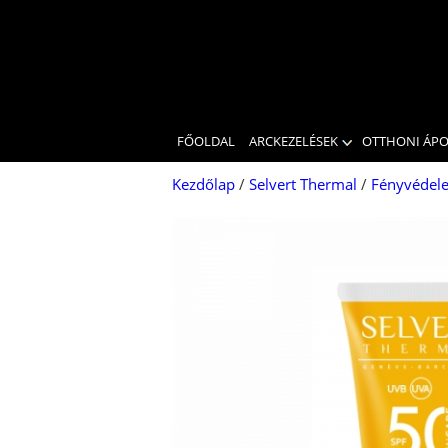
FŐOLDAL
ARCKEZELÉSEK
OTTHONI ÁP
Kezdőlap
/
Selvert Thermal
/
Fényvédel