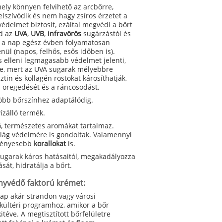
ely könnyen felvihető az arcbőrre,
felszívódik és nem hagy zsíros érzetet a
édelmet biztosít, ezáltal megvédi a bőrt
éd az
UVA
,
UVB
,
infravörös
sugárzástól és
t a nap egész évben folyamatosan
nül (napos, felhős, esős időben is).
s elleni legmagasabb védelmet jelenti,
ge, mert az UVA sugarak mélyebbre
ztin és kollagén rostokat károsíthatják,
ai öregedését és a ráncosodást.
öbb bőrszínhez adaptálódig.
zálló termék.
tő, természetes aromákat tartalmaz.
világ védelmére is gondoltak. Valamennyi
kényesebb
korallokat
is.
ugarak káros hatásaitól, megakadályozza
sát, hidratálja a bőrt.
ényvédő faktorú krémet:
ap akár strandon vagy városi
kültéri programhoz, amikor a bőr
téve. A megtisztított bőrfelületre