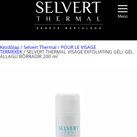
Menü
Kezdőlap
/
Selvert Thermal
/
POUR LE VISAGE
TERMÉKEK
/ SELVERT THERMAL VISAGE EXFOLIATING GÉL/ GÉL
ÁLLAGÚ BŐRRADÍR 200 ml