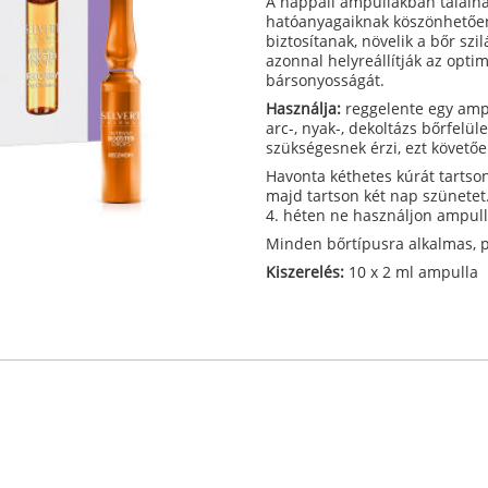
A nappali ampullákban találh
hatóanyagaiknak köszönhetően
biztosítanak, növelik a bőr sz
azonnal helyreállítják az optim
bársonyosságát.
Használja:
reggelente egy ampu
arc-, nyak-, dekoltázs bőrfelü
szükségesnek érzi, ezt követő
Havonta kéthetes kúrát tartson
majd tartson két nap szünetet
4. héten ne használjon ampull
Minden bőrtípusra alkalmas,
Kiszerelés:
10 x 2 ml ampulla