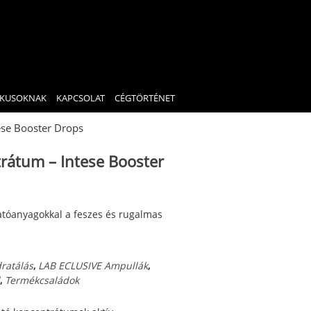
IKUSOKNAK
KAPCSOLAT
CÉGTÖRTÉNET
ese Booster Drops
rátum – Intese Booster
atóanyagokkal a feszes és rugalmas
ratálás
,
LAB ECLUSIVE Ampullák
,
,
Termékcsaládok