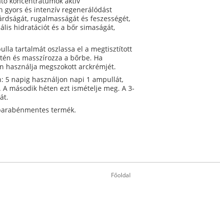
ató koncentrátumok aktív
 gyors és intenzív regenerálódást
ilárdságát, rugalmasságát és feszességét,
ális hidratációt és a bőr simaságát,
lla tartalmát oszlassa el a megtisztított
letén és masszírozza a bőrbe. Ha
en használja megszokott arckrémjét.
: 5 napig használjon napi 1 ampullát,
. A második héten ezt ismételje meg. A 3-
át.
 parabénmentes termék.
Főoldal