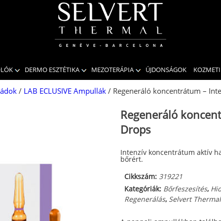
OLÓK
DERMO ESZTÉTIKA
MEZOTERÁPIA
ÚJDONSÁGOK
KOZMET
ládok
/
LAB ECLUSIVE Ampullák
/ Regeneráló koncentrátum – Int
Regeneráló koncent
Drops
Intenzív koncentrátum aktív h
bőrért.
Cikkszám:
319221
Kategóriák:
Bőrfeszesítés
,
Hid
Regenerálás
,
Selvert Thermal