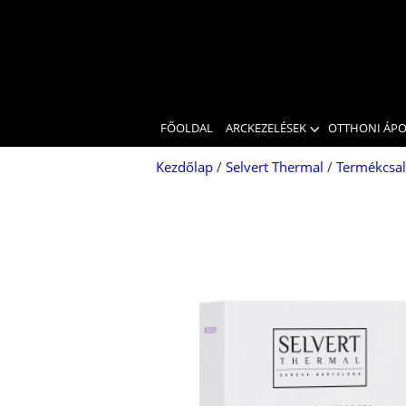
FŐOLDAL
ARCKEZELÉSEK
OTTHONI ÁP
Kezdőlap
/
Selvert Thermal
/
Termékcsa