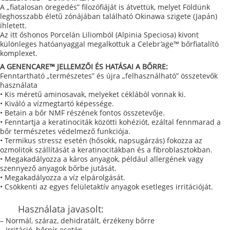
A „fiatalosan öregedés” filozófiáját is átvettük, melyet Földünk
leghosszabb életű zónájában található Okinawa szigete (Japán)
ihletett.
Az itt őshonos Porcelán Liliomból (Alpinia Speciosa) kivont
különleges hatóanyaggal megalkottuk a Celebr’age™ bőrfiatalító
komplexet.
A GENENCARE™ JELLEMZŐI ÉS HATÁSAI A BŐRRE:
Fenntartható „természetes” és újra „felhasználható” összetevők
használata
• Kis méretű aminosavak, melyeket céklából vonnak ki.
• Kiváló a vízmegtartó képessége.
• Betain a bőr NMF részének fontos összetevője.
• Fenntartja a keratinociták közötti kohéziót, ezáltal fennmarad a
bőr természetes védelmező funkciója.
• Termikus stressz esetén (hősokk, napsugárzás) fokozza az
ozmolitok szállítását a keratinocitákban és a fibroblasztokban.
• Megakadályozza a káros anyagok, például allergének vagy
szennyező anyagok bőrbe jutását.
• Megakadályozza a víz elpárolgását.
• Csökkenti az egyes felületaktív anyagok esetleges irritációját.
Használata javasolt:
– Normál, száraz, dehidratált, érzékeny bőr
re
– Irritáció
, bőrpír esetén