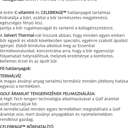
A krém
C-vitamint
és
CELEBR’AGE™
hatóanyagot tartalmaz
hidratálja a bőrt, ezáltal a bőr természetes megjelenésű,
egészséges fényű lesz.
Javítja a bőr rugalmasságát és serkenti a kollagénszintézist.
A
Selvert Thermal-
nál hiszünk abban, hogy minden egyes emberi
bőr egyedi és ebből következően speciális, egyénre szabott ápolást
igényel. Ebből kiindulva alkottuk meg az Essential
termékvonalunkat, koncentrálva arra, hogy a bőr egyensúlyi
folyamatait helyreállítsuk, melynek eredménye a komfortos,
kellemes érzet és az ápolt bőr.
Fő hatóanyagok:
TERMÁLVÍZ
A magas ásványi anyag tartalmú termálvíz minden jótékony hatása
egyesül a termékben.
GOLF ÁRAMLAT TENGERVIZÉNEK FELHASZNÁLÁSA:
A High Tech tengeri technológia alkalmazásával a Golf áramlat
vizét használjuk fel.
A termékcsalád minden egyes termékében megtalálható a Golf
áramlat vize, mert ásványi anyagokban és nyomelemekben
rendkívül gazdag.
CELEBR’AGE™ BŐRFIATALÍTÓ