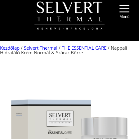
Menü
Kezdőlap
/
Selvert Thermal
/
THE ESSENTIAL CARE
/ Nappali
Hidratáló Krém Normál & Száraz Bőrre