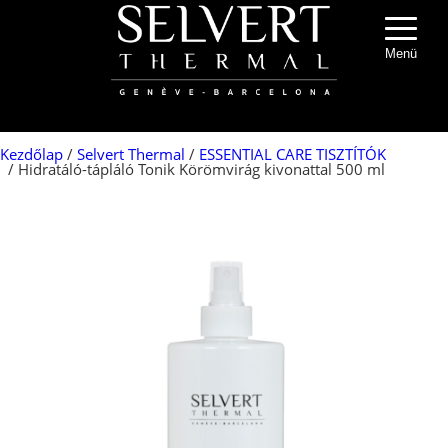
Menü
Kezdőlap
/
Selvert Thermal
/
ESSENTIAL CARE TISZTÍTÓK
/ Hidratáló-tápláló Tonik Körömvirág kivonattal 500 ml