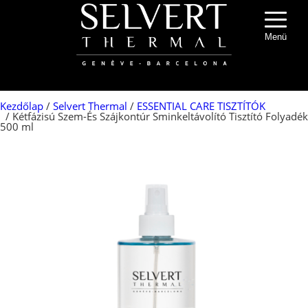
Menü
Kezdőlap
/
Selvert Thermal
/
ESSENTIAL CARE TISZTÍTÓK
/ Kétfázisú Szem-És Szájkontúr Sminkeltávolító Tisztító Folyadék
500 ml