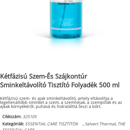
Kétfázisú Szem-És Szájkontúr
Sminkeltávolító Tisztító Folyadék 500 ml
Kétfázisú szem- és ajak sminkeltávolító, amely eltávolítja a
legellenállóbb sminket a szem, a szemhéjak, a szempillák és az
ajkak környékéről, puhává és hidratálttá teszi a bőrt.
Cikkszám:
325105
Kategóriák:
ESSENTIAL CARE TISZTÍTÓK
,
Selvert Thermal
,
THE
ESSENTIAL CARE