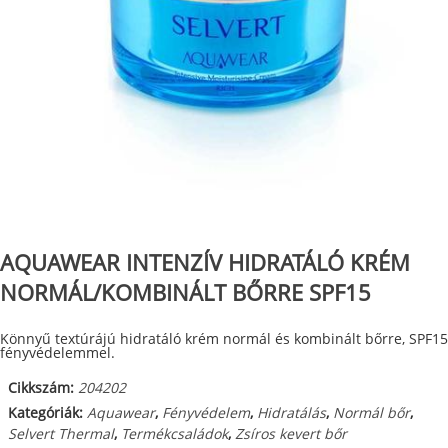
AQUAWEAR INTENZÍV HIDRATÁLÓ KRÉM
NORMÁL/KOMBINÁLT BŐRRE SPF15
Könnyű textúrájú hidratáló krém normál és kombinált bőrre, SPF15
fényvédelemmel.
Cikkszám:
204202
Kategóriák:
Aquawear
,
Fényvédelem
,
Hidratálás
,
Normál bőr
,
Selvert Thermal
,
Termékcsaládok
,
Zsíros kevert bőr