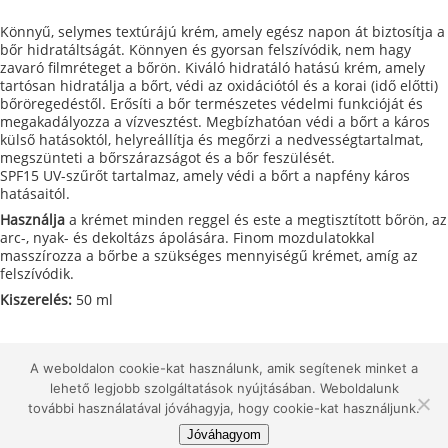
Könnyű
, selymes textúrájú krém, amely egész napon át biztosítja a
bőr hidratáltságát. Könnyen és gyorsan felszívódik, nem hagy
zavaró filmréteget a bőrön. Kiváló hidratáló hatású krém, amely
tartósan hidratálja a bőrt, védi az oxidációtól és a korai (idő előtti)
bőröregedéstől.
Erősíti a bőr természetes védelmi funkcióját és
megakadályozza a vízvesztést. M
egbízhatóan védi a bőrt a káros
külső hatásoktól, helyreállítja és megőrzi a nedvességtartalmat,
megszünteti a bőrszárazságot és a bőr feszülését.
SPF15 UV-szűrőt tartalmaz, amely védi a bőrt a napfény káros
hatásaitól.
Használja
a krémet minden reggel és este a megtisztított bőrön, az
arc-, nyak- és dekoltázs ápolására. Finom mozdulatokkal
masszírozza a bőrbe a szükséges mennyiségű krémet, amíg az
felszívódik.
Kiszerelés:
50 ml
A weboldalon cookie-kat használunk, amik segítenek minket a
Copyright © 2026, Selvert Thermal
Főoldal
lehető legjobb szolgáltatások nyújtásában. Weboldalunk
további használatával jóváhagyja, hogy cookie-kat használjunk.
Jóváhagyom