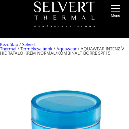
Menü
Kezdőlap
/
Selvert
Thermal
/
Termékcsaládok
/
Aquawear
/ AQUAWEAR INTENZÍV
HIDRATÁLÓ KRÉM NORMÁL/KOMBINÁLT BŐRRE SPF15