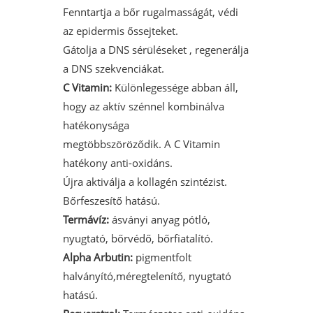
Fenntartja a bőr rugalmasságát, védi
az epidermis őssejteket.
Gátolja a DNS sérüléseket , regenerálja
a DNS szekvenciákat.
C Vitamin:
Különlegessége abban áll,
hogy az aktív szénnel kombinálva
hatékonysága
megtöbbszöröződik. A C Vitamin
hatékony anti-oxidáns.
Újra aktiválja a kollagén szintézist.
Bőrfeszesítő hatású.
Termávíz:
ásványi anyag pótló,
nyugtató, bőrvédő, bőrfiatalító.
Alpha Arbutin:
pigmentfolt
halványító,méregtelenítő, nyugtató
hatású.