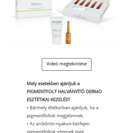
Videó megtekintése
Mely esetekben ajánljuk a
P
IGMENTFOLT HALVÁNYÍTÓ DERMO
ESZTÉTIKAI KEZELÉST
• Bármely életkorban ajánljuk, ha a
pigmentfoltok megjelennek.
• Az arcbőrön-nyakon-kézfejen
pigmentfoltok jelennek meg