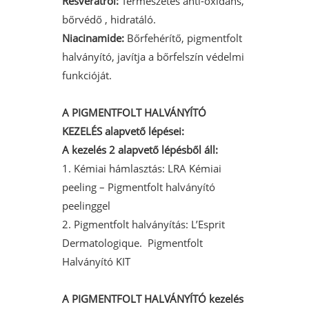
Resveratrol:
Természetes anti-oxidáns,
bőrvédő , hidratáló.
Niacinamide:
Bőrfehérítő, pigmentfolt
halványító, javítja a bőrfelszín védelmi
funkcióját.
A P
IGMENTFOLT HALVÁNYÍTÓ
KEZELÉS alapvető lépései:
A kezelés 2 alapvető lépésből áll:
1. Kémiai hámlasztás:
LRA Kémiai
peeling – Pigmentfolt halványító
peelinggel
2. Pigmentfolt halványítás:
L’Esprit
Dermatologique. Pigmentfolt
Halványító KIT
A P
IGMENTFOLT HALVÁNYÍTÓ
kezelés