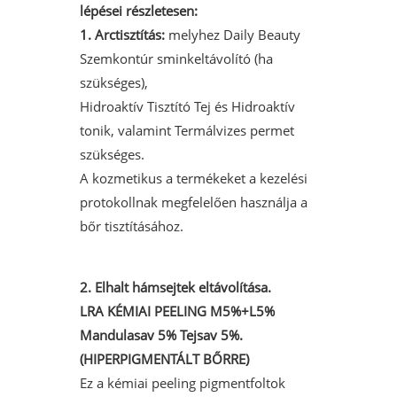
lépései részletesen:
1. Arctisztítás:
melyhez Daily Beauty
Szemkontúr sminkeltávolító (ha
szükséges),
Hidroaktív Tisztító
Tej és Hidroaktív
tonik, valamint Termálvizes permet
szükséges.
A kozmetikus a termékeket a
kezelési
protokollnak megfelelően használja a
bőr tisztításához.
2. Elhalt hámsejtek eltávolítása.
LRA KÉMIAI PEELING M5%+L5%
Mandulasav 5% Tejsav 5%.
(HIPERPIGMENTÁLT BŐRRE)
Ez a kémiai peeling pigmentfoltok