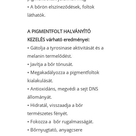
• A bőrön elszíneződések, foltok
láthatók.
A P
IGMENTFOLT HALVÁNYÍTÓ
KEZELÉS várható eredményei:
• Gátolja a tyrosinase aktivitását és a
melanin termelődést.
• Javítja a bőr tónusát.
• Megakadályozza a pigmentfoltok
kialakulását.
• Antioxidáns, megvédi a sejt DNS
állományát.
• Hidratál, visszaadja a bőr
természetes fényét.
• Fokozza a bőr rugalmasságát.
• Bőrnyugtató, anyagcsere