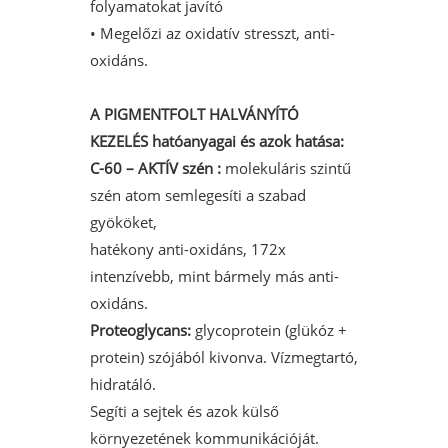
folyamatokat javító
• Megelőzi az oxidatív stresszt, anti-
oxidáns.
A P
IGMENTFOLT HALVÁNYÍTÓ
KEZELÉS hatóanyagai és azok hatása:
C-60 – AKTÍV szén :
molekuláris szintű
szén atom semlegesíti a szabad
gyököket,
hatékony anti-oxidáns, 172x
intenzívebb, mint bármely más anti-
oxidáns.
Proteoglycans:
glycoprotein (glükóz +
protein) szójából kivonva. Vízmegtartó,
hidratáló.
Segíti a sejtek és azok külső
környezetének kommunikációját.