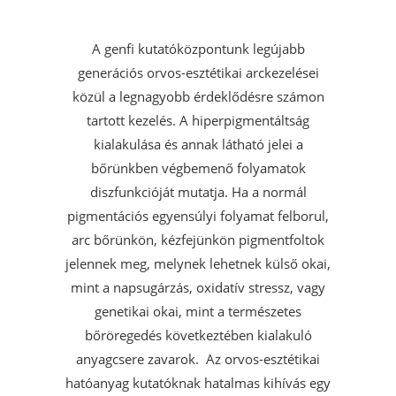
A genfi kutatóközpontunk legújabb
generációs orvos-esztétikai arckezelései
közül a legnagyobb érdeklődésre számon
tartott kezelés.
A hiperpigmentáltság
kialakulása és annak látható jelei a
bőrünkben végbemenő folyamatok
diszfunkcióját mutatja. Ha a normál
pigmentációs egyensúlyi folyamat felborul,
arc bőrünkön, kézfejünkön pigmentfoltok
jelennek meg, melynek lehetnek külső okai,
mint a napsugárzás, oxidatív stressz, vagy
genetikai okai, mint a természetes
bőröregedés következtében kialakuló
anyagcsere zavarok.
Az orvos-esztétikai
hatóanyag kutatóknak hatalmas kihívás egy