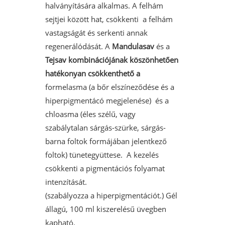
halványítására alkalmas. A felhám
sejtjei között hat, csökkenti a felhám
vastagságát és serkenti annak
regenerálódását. A
Mandulasav
és a
Tejsav kombinációjának köszönhetően
hatékonyan csökkenthető a
formelasma (a bőr elszíneződése és a
hiperpigmentácó megjelenése) és a
chloasma (éles szélű, vagy
szabálytalan sárgás-szürke, sárgás-
barna foltok formájában jelentkező
foltok) tünetegyüttese. A kezelés
csökkenti a pigmentációs folyamat
intenzítását.
(szabályozza a hiperpigmentációt.) Gél
állagú, 100 ml kiszerelésű üvegben
kapható.